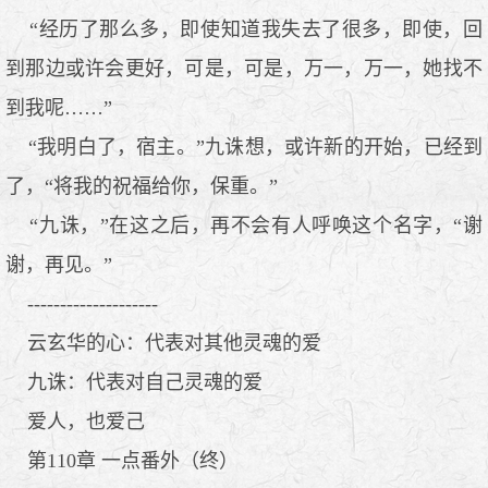
“经历了那么多，即使知道我失去了很多，即使，回
到那边或许会更好，可是，可是，万一，万一，她找不
到我呢……”
“我明白了，宿主。”九诛想，或许新的开始，已经到
了，“将我的祝福给你，保重。”
“九诛，”在这之后，再不会有人呼唤这个名字，“谢
谢，再见。”
--------------------
云玄华的心：代表对其他灵魂的爱
九诛：代表对自己灵魂的爱
爱人，也爱己
第110章 一点番外（终）