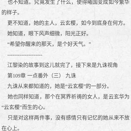
也不知道。究竟发生了什么，使得曦国变成如今繁华
的样子。
更不知道，她的主人，云玄樱，如今到底身在何方。
她知道，眼下风声细微，阳光正好。
“希望你醒来的那天，是个好天气。”
--------------------
江黎染的故事到这儿就完了，接下来是九诛视角
第109章 一点番外（三） 九诛
九诛从来都知道的，她是“云玄樱”的一部分。
她也同样知道，那个在冥界祈祷的女人，是云玄华为
“云玄樱”而生的心。
只是对这样两件事，没有感情只有记忆的她从来不放
在心上。