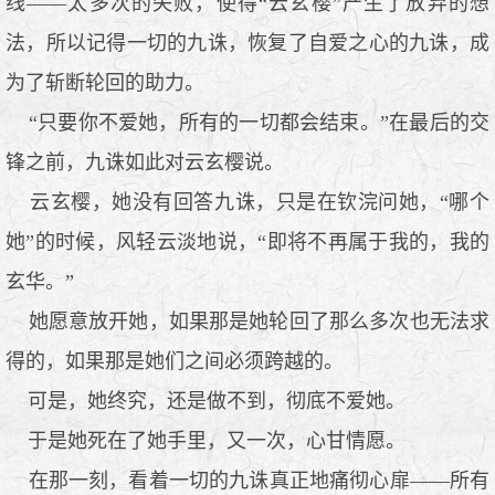
线——太多次的失败，使得“云玄樱”产生了放弃的想
法，所以记得一切的九诛，恢复了自爱之心的九诛，成
为了斩断轮回的助力。
“只要你不爱她，所有的一切都会结束。”在最后的交
锋之前，九诛如此对云玄樱说。
云玄樱，她没有回答九诛，只是在钦浣问她，“哪个
她”的时候，风轻云淡地说，“即将不再属于我的，我的
玄华。”
她愿意放开她，如果那是她轮回了那么多次也无法求
得的，如果那是她们之间必须跨越的。
可是，她终究，还是做不到，彻底不爱她。
于是她死在了她手里，又一次，心甘情愿。
在那一刻，看着一切的九诛真正地痛彻心扉——所有