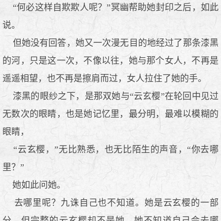
“何必这样自欺欺人呢？”冥幽帮助她封印之后，如此
说。
但她没有回答，她又一次漫无目的地经过了那条漆黑
的河，只是这一次，不像以往，她与那个女人，不再是
遥遥相望，也不再是擦肩而过，女人拉住了她的手。
漆黑的眼纱之下，是那双她与“云玄樱”在轮回中见过
无数次的眼睛，也是她记忆里，最分明，最难以模糊的
眼睛，
“云玄樱，”无比熟悉，也无比陌生的声音，“你去哪
里？”
她如此问她。
去哪里呢？九诛自己也不知道。她是云玄樱的一部
分，但完整的云玄樱却不是她，她不知道自己会去哪