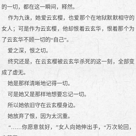
的一切，都在这一瞬间，释然。
作为九诛，她爱云玄樱，也爱那个在地狱默默相守的
女人；可是作为云玄樱，他却恨着云玄华，恨着那个为
了云玄华不顾一切的“自己”。
爱之深，恨之切。
终究还是，在云玄樱被云玄华杀死的这一刻，全部变
成了虚无。
她是那样清晰地记得一切。
可是她又是那样地想要忘记一切。
所以她依旧守在云玄樱身边。
她放弃了恨，因为太沉重。
“……你愿意就好，”女人向她伸出手，“万次轮回，