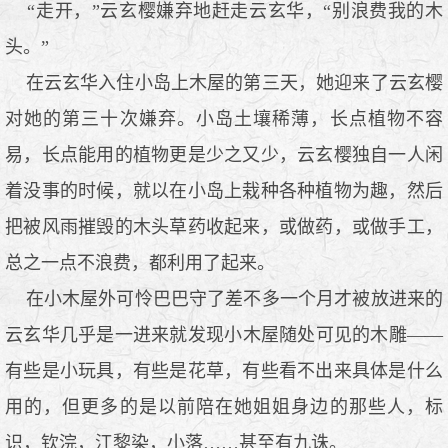
“走开，”云玄樱嫌弃地赶走云玄华，“别浪费我的木
头。”
在云玄华入住小岛上木屋的第三天，她迎来了云玄樱
对她的第三十次嫌弃。小岛土壤稀薄，长点植物不容
易，长点能用的植物更是少之又少，云玄樱独自一人闲
着没事的时候，就以在小岛上栽种各种植物为趣，然后
把被风雨摧毁的木头草药收起来，或做药，或做手工，
总之一点不浪费，都利用了起来。
在小木屋外可怜巴巴守了差不多一个月才被放进来的
云玄华几乎是一进来就发现小木屋随处可见的木雕——
有些是小玩具，有些是花草，有些看不出来具体是什么
用的，但更多的是以前陪在她姐姐身边的那些人，标
识，钦浣，江黎染，小落……甚至有九诛。