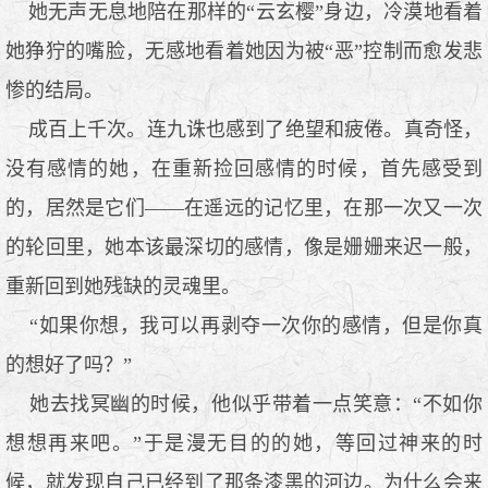
她无声无息地陪在那样的“云玄樱”身边，冷漠地看着
她狰狞的嘴脸，无感地看着她因为被“恶”控制而愈发悲
惨的结局。
成百上千次。连九诛也感到了绝望和疲倦。真奇怪，
没有感情的她，在重新捡回感情的时候，首先感受到
的，居然是它们——在遥远的记忆里，在那一次又一次
的轮回里，她本该最深切的感情，像是姗姗来迟一般，
重新回到她残缺的灵魂里。
“如果你想，我可以再剥夺一次你的感情，但是你真
的想好了吗？”
她去找冥幽的时候，他似乎带着一点笑意：“不如你
想想再来吧。”于是漫无目的的她，等回过神来的时
候，就发现自己已经到了那条漆黑的河边。为什么会来