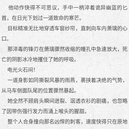
他动作快得不可思议，手中一柄淬着诡异幽蓝的匕
首，在日光下划过一道致命的寒芒。
目标精准无比地穿透车窗纱帘，直刺向车内萧璃的心
口。
那淬毒的锋刃在萧璃骤然收缩的瞳孔中急速放大，死
亡的阴影冰冷地攫住了她的呼吸。
电光火石间！
一道身影如同撕裂风暴的雨燕，裹挟着决绝的气势，
从马车侧面队尾的位置骤然暴起。
她全然不顾肩头瞬间迸裂、洇透衣衫的剧痛，也忽略
了因带伤强行发力而涌上喉头的腥甜。
整个人合身撞向那名凶悍的刺客，速度快得只在原地