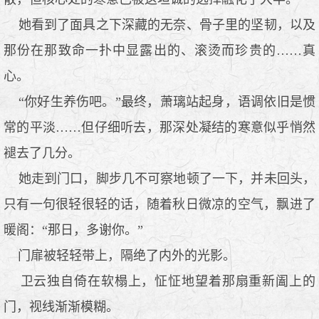
她看到了面具之下深藏的无奈、骨子里的坚韧，以及
那份在那致命一扑中显露出的、滚烫而珍贵的……真
心。
“你好生养伤吧。”最终，萧璃站起身，语调依旧是惯
常的平淡……但仔细听去，那深处凝结的寒意似乎悄然
褪去了几分。
她走到门口，脚步几不可察地顿了一下，并未回头，
只有一句很轻很轻的话，随着秋日微凉的空气，飘进了
暖阁：“那日，多谢你。”
门扉被轻轻带上，隔绝了内外的光影。
卫云独自倚在软榻上，怔怔地望着那扇重新阖上的
门，视线渐渐模糊。