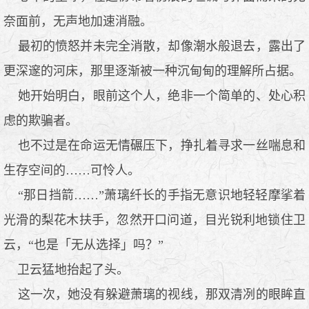
奈面前，无声地加速消融。
最初的愤怒并未完全消散，却像潮水般退去，露出了
更深邃的河床，那里逐渐被一种沉甸甸的理解所占据。
她开始明白，眼前这个人，绝非一个简单的、处心积
虑的欺骗者。
也不过是在命运无情碾压下，挣扎着寻求一丝喘息和
生存空间的……可怜人。
“那日挡箭……”萧璃纤长的手指无意识地轻轻摩挲着
光滑的梨花木扶手，忽然开口问道，目光锐利地锁住卫
云，“也是「无从选择」吗？”
卫云猛地抬起了头。
这一次，她没有躲避萧璃的视线，那双清冽的眼眸直