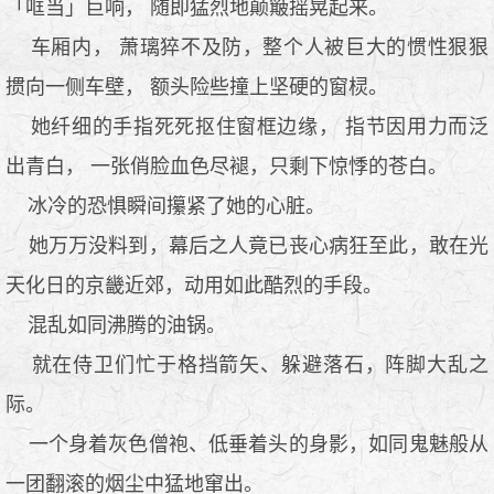
「哐当」巨响， 随即猛烈地颠簸摇晃起来。
车厢内， 萧璃猝不及防，整个人被巨大的惯性狠狠
掼向一侧车壁， 额头险些撞上坚硬的窗棂。
她纤细的手指死死抠住窗框边缘， 指节因用力而泛
出青白， 一张俏脸血色尽褪，只剩下惊悸的苍白。
冰冷的恐惧瞬间攥紧了她的心脏。
她万万没料到，幕后之人竟已丧心病狂至此，敢在光
天化日的京畿近郊，动用如此酷烈的手段。
混乱如同沸腾的油锅。
就在侍卫们忙于格挡箭矢、躲避落石，阵脚大乱之
际。
一个身着灰色僧袍、低垂着头的身影，如同鬼魅般从
一团翻滚的烟尘中猛地窜出。