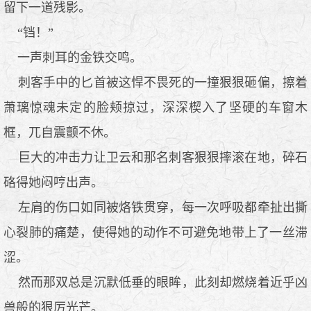
留下一道残影。
“铛！”
一声刺耳的金铁交鸣。
刺客手中的匕首被这悍不畏死的一撞狠狠砸偏，擦着
萧璃惊魂未定的脸颊掠过，深深楔入了坚硬的车窗木
框，兀自震颤不休。
巨大的冲击力让卫云和那名刺客狠狠摔滚在地，碎石
硌得她闷哼出声。
左肩的伤口如同被烙铁贯穿，每一次呼吸都牵扯出撕
心裂肺的痛楚，使得她的动作不可避免地带上了一丝滞
涩。
然而那双总是沉默低垂的眼眸，此刻却燃烧着近乎凶
兽般的狠厉光芒。