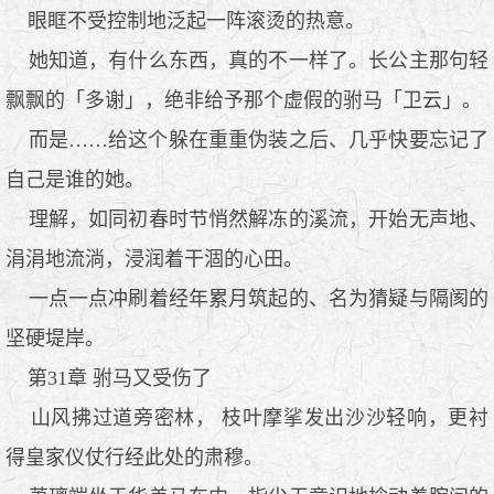
眼眶不受控制地泛起一阵滚烫的热意。
她知道，有什么东西，真的不一样了。长公主那句轻
飘飘的「多谢」，绝非给予那个虚假的驸马「卫云」。
而是……给这个躲在重重伪装之后、几乎快要忘记了
自己是谁的她。
理解，如同初春时节悄然解冻的溪流，开始无声地、
涓涓地流淌，浸润着干涸的心田。
一点一点冲刷着经年累月筑起的、名为猜疑与隔阂的
坚硬堤岸。
第31章 驸马又受伤了
山风拂过道旁密林， 枝叶摩挲发出沙沙轻响，更衬
得皇家仪仗行经此处的肃穆。