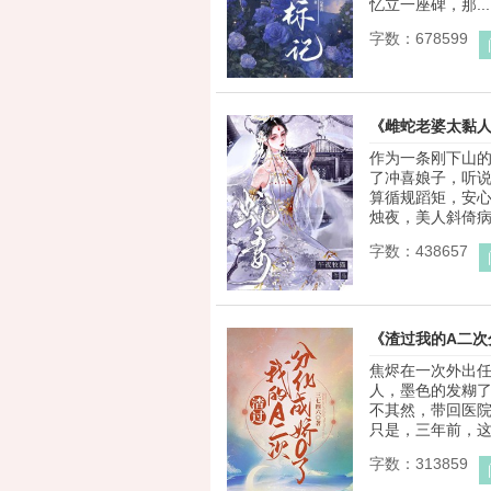
忆立一座碑，那...
字数：678599
《雌蛇老婆太黏
作为一条刚下山
了冲喜娘子，听
算循规蹈矩，安心
烛夜，美人斜倚病榻
字数：438657
《渣过我的A二次
焦烬在一次外出
人，墨色的发糊
不其然，带回医院
只是，三年前，这张
字数：313859