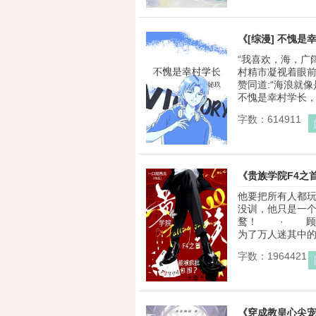
《[综漫] 不愧是
“我喜欢，海，广
村精市凝视着眼前
赞同道:“海浪就
不愧是幸村学长，海
字数：614911
《贵族学院F4之
他要把所有人都
没训，他只是一
鹜！ · 顾枭
为了万人迷其中的一
字数：1964421
《穿成教皇心尖宠