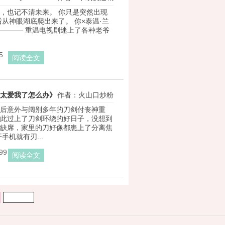
，也记不清未来。 你只是突然出现
后从神眼湖底爬出来了。 你×泰温·兰
———— 重温电视剧迷上了各种老爷
5
阅读全文
刀剑太爱我了怎么办》
作者：火山口炒粉
后意外与阔别多年的刀剑付丧神重
此过上了刀剑环绕的好日子，没想到
缺席，家里的刀好像都患上了分离焦
手机就有刃...
99
阅读全文