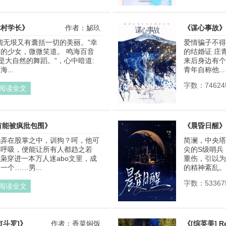
幸村学长》
作者：妼玖
《谋心事故》
阔无垠又有囊括一切的美丽。”幸
爱情骗子不得
的少女，微微笑道。 鸣海百音
的结婚证 庄
像是大自然的舞蹈。”，心中暗道:
来后身边有个
...
青年自称他...
字数：74624
阅读全文
首能被疯批包围》
《晨昏日醒》
玩弄在股掌之中，训狗？呵，他可
简澜，中央塔
作者：一口甜西瓜
个呼吸，便能让所有人都趋之若
尖的S级哨兵
穿进一本万人迷abo文里，成
重伤，引以为
个……男...
的精神紊乱。 .
字数：53367
阅读全文
[斗罗]》
作者：香菜焖饭
《[综英美] Re