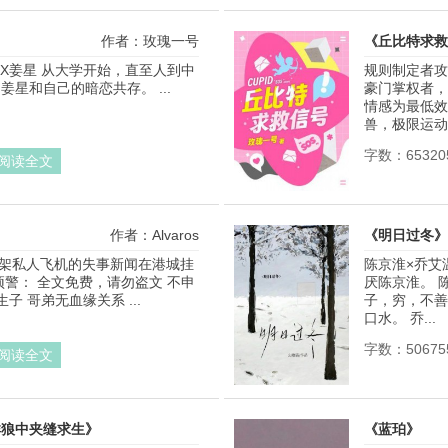
作者：玫瑰一号
《丘比特求救
昀X姜星 从大学开始，直至人到中
规则制定者攻
星和自己的暗恋共存。 ...
豪门掌权者，
情感为最低效
兽，极限运动.
字数：65320
阅读全文
作者：Alvaros
《明日过冬》
一架私人飞机的失事新闻在港城挂
陈京淮×乔艾
预警： 全文免费，请勿盗文 不申
厌陈京淮。 
子 哥弟无血缘关系 ...
子，穷，不善
口水。 乔...
字数：50675
阅读全文
群狼中夹缝求生》
《蓝珀》