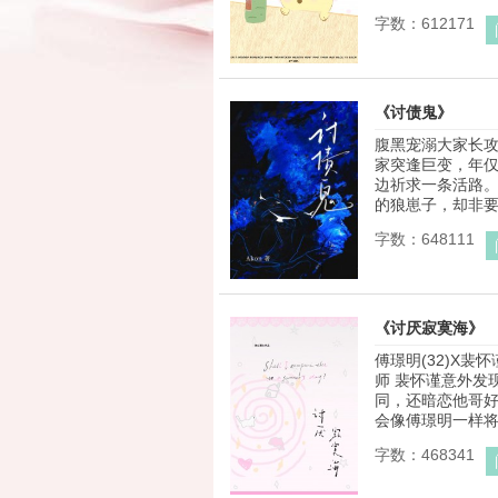
字数：612171
《讨债鬼》
腹黑宠溺大家长攻
家突逢巨变，年
边祈求一条活路。
的狼崽子，却非要装
字数：648111
《讨厌寂寞海》
傅璟明(32)X裴怀
师 裴怀谨意外发
同，还暗恋他哥好
会像傅璟明一样将喜
字数：468341