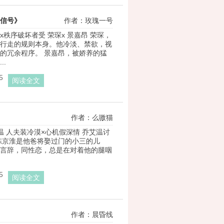
信号》
作者：玫瑰一号
x秩序破坏者受 荣琛x 景嘉昂 荣琛，
行走的规则本身。他冷淡、禁欲，视
的冗余程序。 景嘉昂，被娇养的猛
..
5
阅读全文
作者：么嗷猫
温 人夫装冷漠×心机假深情 乔艾温讨
陈京淮是他爸将娶过门的小三的儿
言辞，同性恋，总是在对着他的腿咽
5
阅读全文
作者：晨昏线