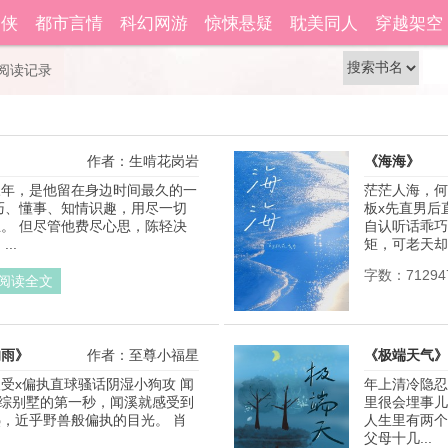
籍功能。
自动登
仙侠
都市言情
科幻网游
惊悚悬疑
耽美同人
穿越架空
还没有账号？
立即注册
阅读记录
作者：生啃花岗岩
《海海》
三年，是他留在身边时间最久的一
茫茫人海，何
巧、懂事、知情识趣，用尽一切
板x先直男后
。 但尽管他费尽心思，陈轻决
自认听话乖巧
..
矩，可老天却不
字数：71294
阅读全文
的雨》
作者：至尊小福星
《极端天气》
受x偏执直球骚话阴湿小狗攻 闻
年上清冷隐忍
恋综别墅的第一秒，闻溪就感受到
里很会埋事儿
，近乎野兽般偏执的目光。 肖
人生里有两个
父母十几...