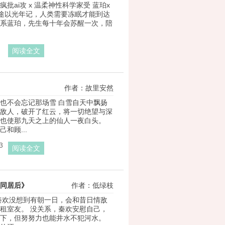
批ai攻 x 温柔神性科学家受 蓝珀x
旅途以光年记，人类需要冻眠才能到达
没关系蓝珀，先生每十年会苏醒一次，陪
阅读全文
作者：故里安然
也不会忘记那场雪 白雪自天中飘扬
敌人，破开了红云，将一切绝望与深
也使那九天之上的仙人一夜白头。 
和顾...
3
阅读全文
同居后》
作者：低绿枝
秦欢没想到有朝一日，会和昔日情敌
租室友。 没关系，秦欢安慰自己，
下，但努努力也能井水不犯河水。 