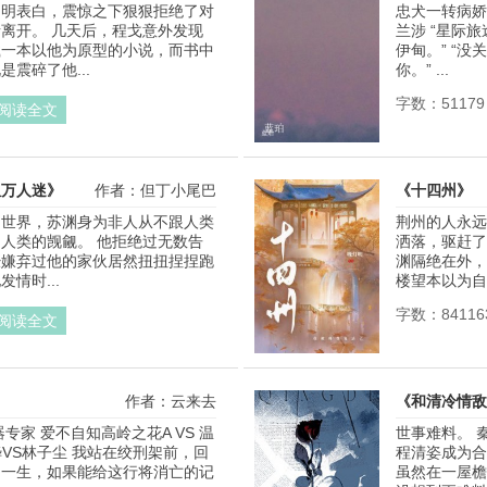
周明表白，震惊之下狠狠拒绝了对
忠犬一转病娇疯
作者：以万物为死狗
离开。 几天后，程戈意外发现
兰涉 “星际
载一本以他为原型的小说，而书中
伊甸。” “
震碎了他...
你。” ...
字数：51179
阅读全文
但万人迷》
作者：但丁小尾巴
《十四州》
的世界，苏渊身为非人从不跟人类
荆州的人永远
人类的觊觎。 他拒绝过无数告
洒落，驱赶了
经嫌弃过他的家伙居然扭扭捏捏跑
渊隔绝在外，
情时...
楼望本以为自己
字数：84116
阅读全文
作者：云来去
《和清冷情敌
专家 爱不自知高岭之花A VS 温
世事难料。 
晔VS林子尘 我站在绞刑架前，回
程清姿成为合
的一生，如果能给这行将消亡的记
虽然在一屋檐