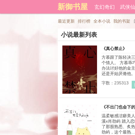
新御书屋
登录后可以拥有藏书和下载书
玄幻奇幻
武侠
禁忌百合
精品文学
最近更新
排行榜
全本小说
我的书架
小说最新列表
《真心禁止》
方慕跟了陈轻决
个情人。 方慕乖
办法讨好他的金主
还是开始厌倦他。 .
字数：235313
《不出门也会下
温柔敏感洁癖美人
溪x肖劲屿 踏入
了那股熟悉、炙热
劲屿，这个最熟...