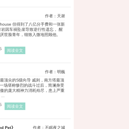
作者：天谢
house 但得到了八亿分手费和一张新
青岩因车祸坠崖导致逆行性遗忘， 醒
厌世脸青年，细致入微地照顾他。 
5
阅读全文
作者：明巍
最顶尖的S级向导 戚则，南方塔最顶
 一场堪称惨烈的战斗过后，简澜身受
傲的庞大精神力消耗殆尽，患上严重
..
5
阅读全文
d Pet》
作者：不眠夜之城