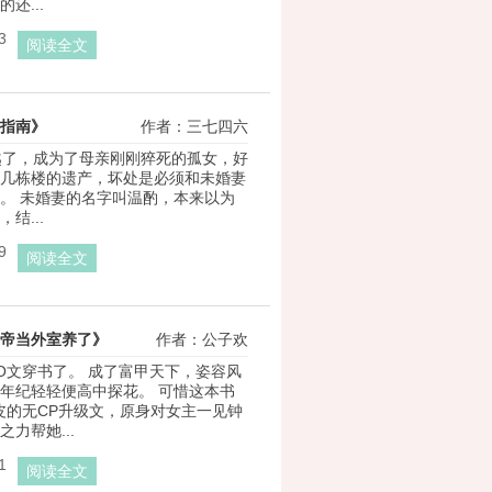
还...
3
阅读全文
指南》
作者：三七四六
穿越了，成为了母亲刚刚猝死的孤女，好
几栋楼的遗产，坏处是必须和未婚妻
。 未婚妻的名字叫温酌，本来以为
结...
9
阅读全文
帝当外室养了》
作者：公子欢
O文穿书了。 成了富甲天下，姿容风
年纪轻轻便高中探花。 可惜这本书
皮的无CP升级文，原身对女主一见钟
力帮她...
1
阅读全文