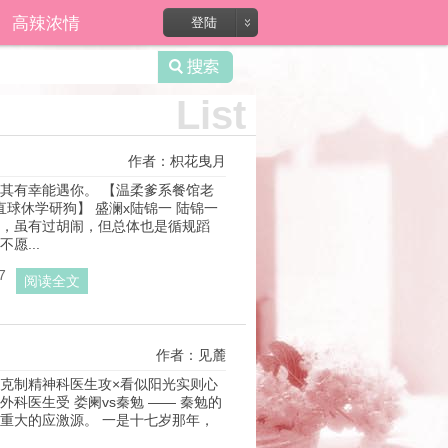
录?
高辣浓情
登陆
List
作者：枳花曳月
其有幸能遇你。 【温柔爹系餐馆老
直球休学研狗】 盛澜x陆锦一 陆锦一
，虽有过胡闹，但总体也是循规蹈
愿...
7
阅读全文
作者：见麓
克制精神科医生攻×看似阳光实则心
外科医生受 娄阑vs秦勉 —— 秦勉的
重大的应激源。 一是十七岁那年，