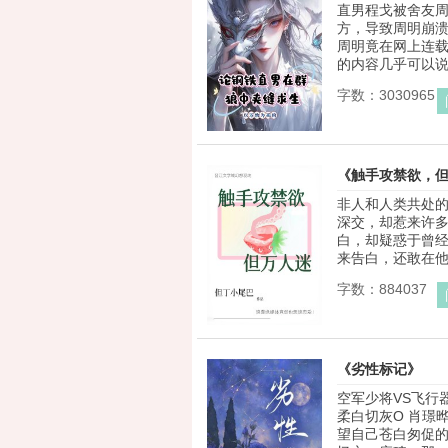
直男程戈被舍友
方，导致周明崩溃
周明竟在网上连
的内容几乎可以说是
字数：3030965
《触手攻禁欲，
非人和人类共处
深交，却惹来许多
白，却疑惑于曾
来告白，还敢在他发
字数：884037
《劣性标记》
空军少将VS飞行器
柔白切灰O 肖璟
望自己苍白匆促