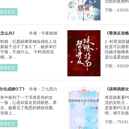
没想到更难料的
字数：63505
阅读全文
人怎么办》
作者：午夜牧猫
《替身反攻略
的蛇精，纪霜妩稀里糊涂就给人当
1. 时星洄
说新娘子活不了多久了，她原本打
处是可以拥有
守着，不做什么。 不料洞房花
结婚才能继承
，冰...
是位温柔姐姐，
字数：83030
阅读全文
分化成娇O了》
作者：三七四六
《误将病娇女
任务中捡到了一个浑身是伤的女
单原熬夜看P
了一脸，心底却莫名觉得眼熟，果
流的女乾元，
后，她看见了熟悉的精致容颜。 
是套着PO文
脸上...
情，倾尽全族之
字数：79181
阅读全文