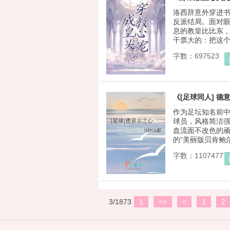
洛西辞意外穿进
反派结局。面对
息的教皇比比东
干票大的：把这个美
字数：697523
《[足球同人] 德
作为足坛知名前
球员，风格简洁
血流面不改色的
的“美丽版贝肯鲍尔
字数：1107477
3/1873
1
<<
<
1
2