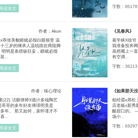
字数：85178
阅读全文
作者：Akon
《见春风》
x乖张美貌睚眦必报白眼狼受 温
葛学林X徐岢
仅十三岁的继承人温锐跪在商陆脚
我准备投奔网
 明明是条骄纵狂妄，睚眦必报
虽然嘴上一直
...
有空调...
字数：36213
阅读全文
作者：味心理论
《如果那天没
谨(22) 洁癖律师X诡计多端陶艺
柏经霜x席松
现哥哥的多年好友傅璟明竟是
店老板x新秀
多年。 那又如何，裴怀谨才不
酸甜口的。 
...
场小...
字数：69297
阅读全文